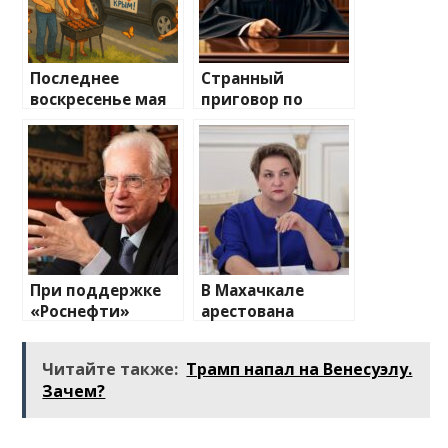
Последнее
Странный
воскресенье мая
приговор по
было первым с
нашумевшему
заторами на
делу об ущербе
Крымском мосту
нашей обороне на
полмиллиарда
При поддержке
В Махачкале
«Роснефти»
арестована
будет
бывшая глава
отреставрирован
Минздрава
Читайте также:
Трамп напал на Венесуэлу.
Эрмитажный
Дагестана
Зачем?
театр в Санкт-
Татьяна Беляева
Петербурге