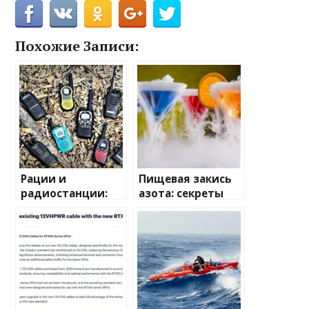
Похожие Записи:
Рации и
Пищевая закись
радиостанции:
азота: секреты
полный
применения и
путеводитель по
преимущества
миру
беспроводной
связи