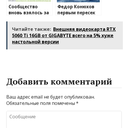
Сообщество
Федор Конюхов
вновь взялось за
первым пересек
изучение случаев
Южную
плавления
Атлантику на
Читайте также:
Внешняя видеокарта RTX
разъема 12V-2×6
весельной лодке
5060 Ti 16GB от GIGABYTE всего на 5% хуже
настольной версии
Добавить комментарий
Ваш адрес email не будет опубликован.
Обязательные поля помечены
*