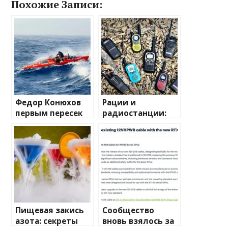
Похожие Записи:
Федор Конюхов
Рации и
первым пересек
радиостанции:
Южную
полный
Атлантику на
путеводитель по
весельной лодке
миру
беспроводной
связи
Пищевая закись
Сообщество
азота: секреты
вновь взялось за