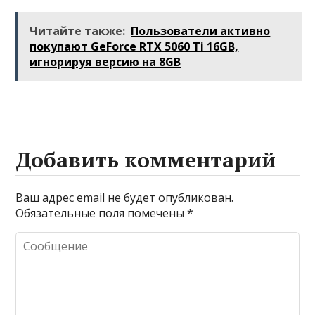
применения и
изучение случаев
преимущества
плавления
Читайте также:
Пользователи активно
разъема 12V-2×6
покупают GeForce RTX 5060 Ti 16GB,
игнорируя версию на 8GB
Добавить комментарий
Ваш адрес email не будет опубликован.
Обязательные поля помечены
*