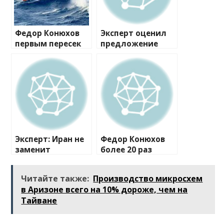
Федор Конюхов
Эксперт оценил
первым пересек
предложение
Южную
Минтранса
Атлантику на
ввести «период
весельной лодке
охлаждения»
для возврата
билетов
Эксперт: Иран не
Федор Конюхов
заменит
более 20 раз
россиянам Сочи и
перевернулся в
залитые мазутом
шторм посреди
Читайте также:
Производство микросхем
пляжи Анапы
Атлантики
в Аризоне всего на 10% дороже, чем на
Тайване