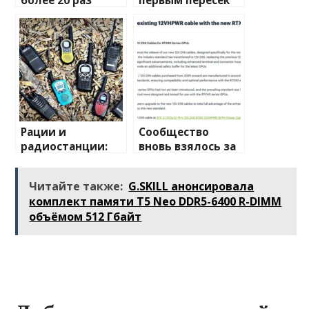
более 20 раз
первым пересек
перевернулся в
Южную
шторм посреди
Атлантику на
Атлантики
весельной лодке
Рации и
Сообщество
радиостанции:
вновь взялось за
полный
изучение случаев
путеводитель по
плавления
Читайте также:
G.SKILL анонсировала
миру
разъема 12V-2×6
комплект памяти T5 Neo DDR5-6400 R-DIMM
беспроводной
объёмом 512 Гбайт
связи