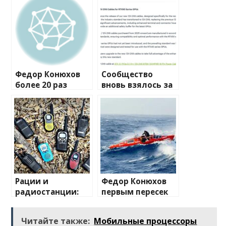
Федор Конюхов
Сообщество
более 20 раз
вновь взялось за
перевернулся в
изучение случаев
шторм посреди
плавления
Атлантики
разъема 12V-2×6
Рации и
Федор Конюхов
радиостанции:
первым пересек
полный
Южную
путеводитель по
Атлантику на
Читайте также:
Мобильные процессоры
миру
весельной лодке