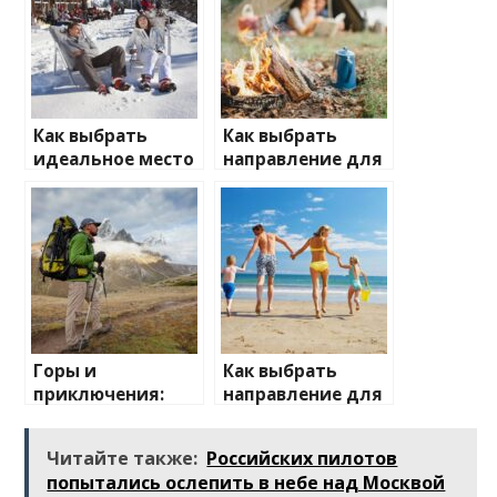
Как выбрать
Как выбрать
идеальное место
направление для
для зимнего
отдыха на
отдыха
природе
Горы и
Как выбрать
приключения:
направление для
лучшие
отдыха с детьми
направления для
Читайте также:
Российских пилотов
активного
попытались ослепить в небе над Москвой
отдыха