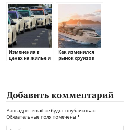
изменений на
туристов
туристические
направления
Изменения в
Как изменился
ценах на жилье и
рынок круизов
транспорт: что
после пандемии
ожидать
Добавить комментарий
Ваш адрес email не будет опубликован.
Обязательные поля помечены
*