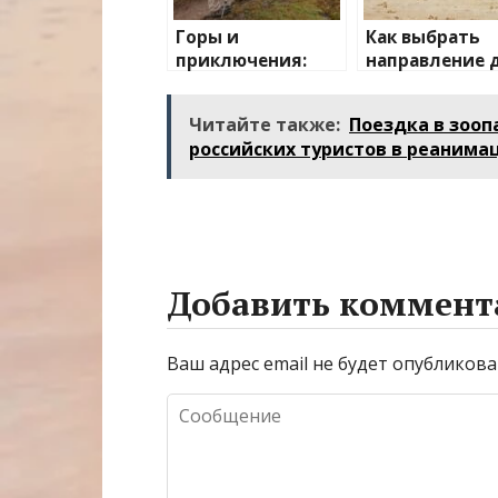
Горы и
Как выбрать
приключения:
направление 
лучшие
отдыха с дет
направления для
Читайте также:
Поездка в зооп
активного
российских туристов в реанима
отдыха
Добавить коммент
Ваш адрес email не будет опубликова