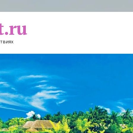
t.ru
ствиях