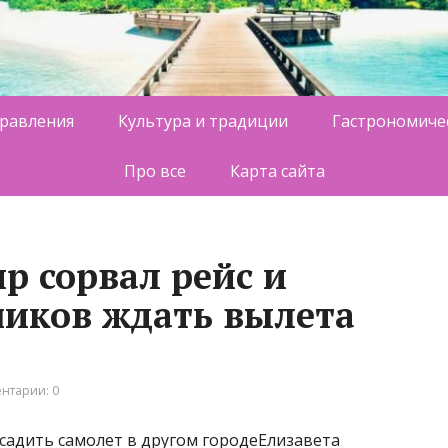
равления
Культура и традиции
Гастрономиче
Про все
Карта сайта
р сорвал рейс и
чиков ждать вылета
нтарии: 0
садить самолет в другом городеЕлизавета