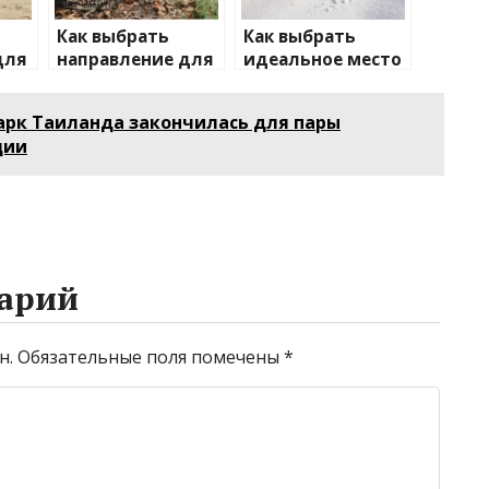
Как выбрать
Как выбрать
для
направление для
идеальное место
ьми
отдыха на
для зимнего
природе
отдыха
арк Таиланда закончилась для пары
ции
арий
н.
Обязательные поля помечены
*