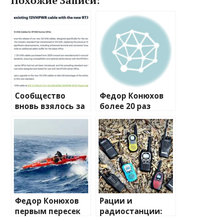
Похожие Записи:
Сообщество
Федор Конюхов
вновь взялось за
более 20 раз
изучение случаев
перевернулся в
плавления
шторм посреди
разъема 12V-2×6
Атлантики
Федор Конюхов
Рации и
первым пересек
радиостанции:
Южную
полный