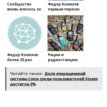
Сообщество
Федор Конюхов
вновь взялось за
первым пересек
изучение случаев
Южную
плавления
Атлантику на
разъема 12V-2×6
весельной лодке
Федор Конюхов
Рации и
более 20 раз
радиостанции:
перевернулся в
полный
шторм посреди
путеводитель по
Читайте также:
Доля операционной
Атлантики
миру
системы Linux среди пользователей Steam
беспроводной
достигла 3%
связи