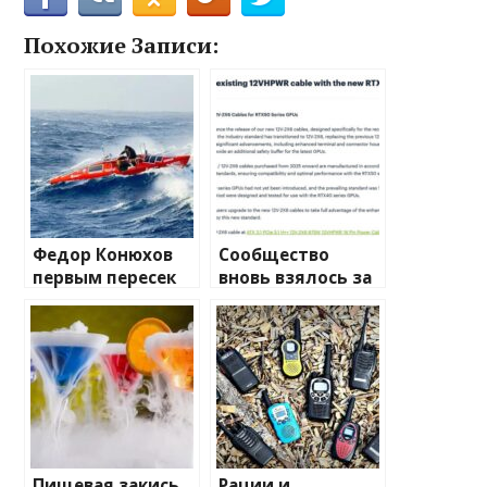
Похожие Записи:
Федор Конюхов
Сообщество
первым пересек
вновь взялось за
Южную
изучение случаев
Атлантику на
плавления
весельной лодке
разъема 12V-2×6
Пищевая закись
Рации и