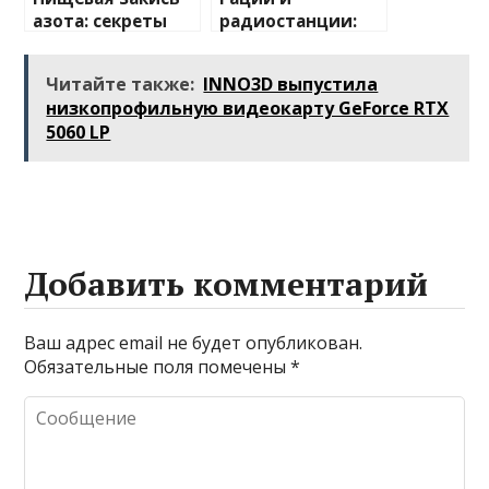
азота: секреты
радиостанции:
применения и
полный
преимущества
путеводитель по
Читайте также:
INNO3D выпустила
миру
низкопрофильную видеокарту GeForce RTX
беспроводной
5060 LP
связи
Добавить комментарий
Ваш адрес email не будет опубликован.
Обязательные поля помечены
*