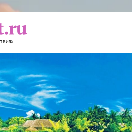
t.ru
ствиях