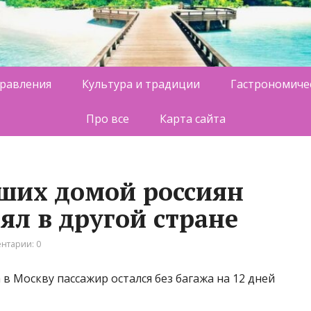
равления
Культура и традиции
Гастрономиче
Про все
Карта сайта
ших домой россиян
рял в другой стране
нтарии: 0
 Москву пассажир остался без багажа на 12 дней