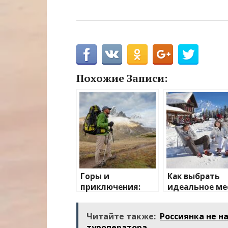
Похожие Записи:
Горы и
Как выбрать
приключения:
идеальное ме
лучшие
для зимнего
направления для
отдыха
Читайте также:
Россиянка не н
активного
туроператора