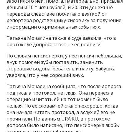
заботился о ней, помогал материально, присылал
деньги и 10 тысяч рублей, и 20. Эти денежные
переводы следствие посчитало взяткой от
репортера родственнику-силовику за получение
информации о криминальных событиях.
Татьяна Мочалина также в суде заявила, что в
протоколе допроса стоят не ее подписи.
По словам пенсионерки, у нее пенсия небольшая,
внук помог ей зубы поставить, заменить
сгоревшие водонагреватель и плиту. Бабушка
уверяла, что у нее хороший внук.
Татьяна Мочалина сообщила, что после допроса
подписала протокол, не глядя. Она перенесла
операцию и читать ей на тот момент было
нельзя. По ее словам, ей стало нехорошо, когда
она начала читать протокол, а вслух ей его не
прочитали. По данным URA.RU, в протоколе
допроса было написано, что пенсионерка якобы
отрицала, что внук ей помогает.