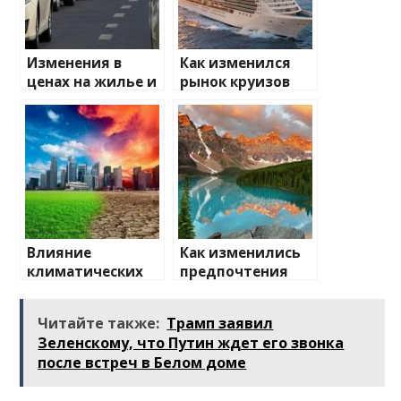
Изменения в
Как изменился
ценах на жилье и
рынок круизов
транспорт: что
после пандемии
ожидать
Влияние
Как изменились
климатических
предпочтения
изменений на
туристов
туристические
Читайте также:
Трамп заявил
направления
Зеленскому, что Путин ждет его звонка
после встреч в Белом доме