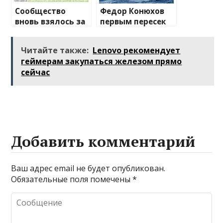
Сообщество
Федор Конюхов
вновь взялось за
первым пересек
изучение случаев
Южную
плавления
Атлантику на
Читайте также:
Lenovo рекомендует
разъема 12V-2×6
весельной лодке
геймерам закупаться железом прямо
сейчас
Добавить комментарий
Ваш адрес email не будет опубликован.
Обязательные поля помечены
*