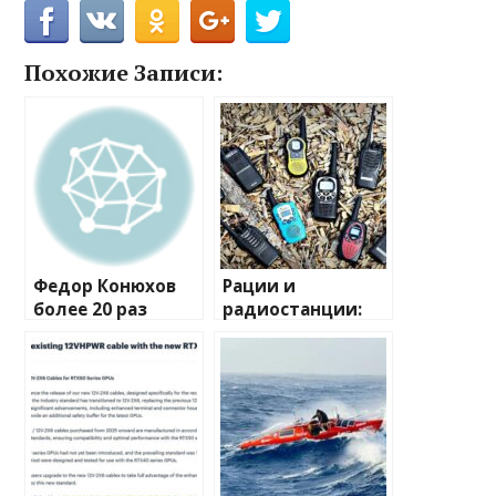
Похожие Записи:
Федор Конюхов
Рации и
более 20 раз
радиостанции:
перевернулся в
полный
шторм посреди
путеводитель по
Атлантики
миру
беспроводной
связи