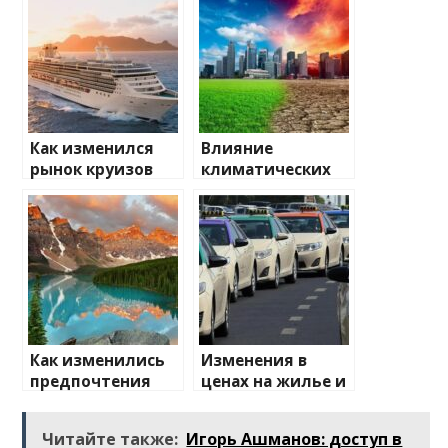
Как изменился
Влияние
рынок круизов
климатических
после пандемии
изменений на
туристические
направления
Как изменились
Изменения в
предпочтения
ценах на жилье и
туристов
транспорт: что
ожидать
Читайте также:
Игорь Ашманов: доступ в