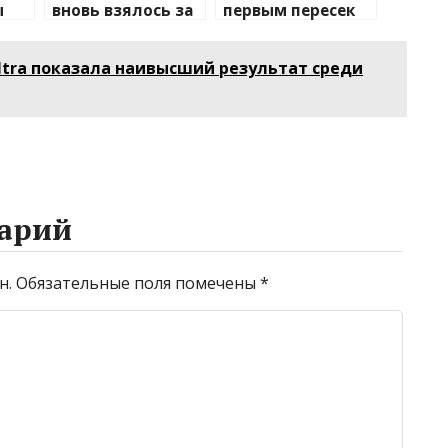
ы
вновь взялось за
первым пересек
изучение случаев
Южную
а
плавления
Атлантику на
ltra показала наивысший результат среди
разъема 12V-2×6
весельной лодке
арий
н.
Обязательные поля помечены
*