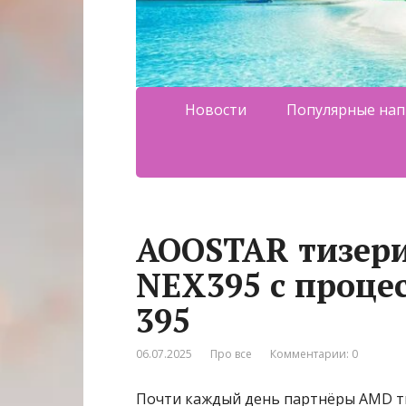
Новости
Популярные нап
AOOSTAR тизер
NEX395 с проце
395
06.07.2025
Про все
Комментарии: 0
Почти каждый день партнёры AMD ти