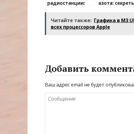
радиостанции:
азота: секрет
полный
применения и
путеводитель по
преимуществ
Читайте также:
Графика в M3 U
миру
всех процессоров Apple
беспроводной
связи
Добавить коммент
Ваш адрес email не будет опубликова