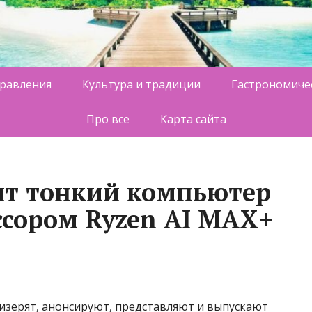
равления
Культура и традиции
Гастрономиче
Про все
Карта сайта
ит тонкий компьютер
ссором Ryzen AI MAX+
зерят, анонсируют, представляют и выпускают