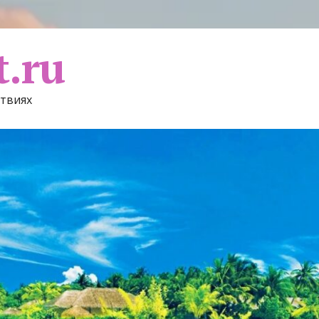
t.ru
ствиях