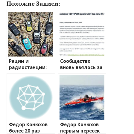
Похожие Записи:
Рации и
Сообщество
радиостанции:
вновь взялось за
полный
изучение случаев
путеводитель по
плавления
миру
разъема 12V-2×6
беспроводной
связи
Федор Конюхов
Федор Конюхов
более 20 раз
первым пересек