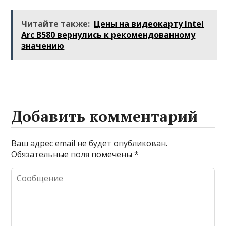
перевернулся в
Южную
шторм посреди
Атлантику на
Читайте также:
Цены на видеокарту Intel
Атлантики
весельной лодке
Arc B580 вернулись к рекомендованному
значению
Добавить комментарий
Ваш адрес email не будет опубликован.
Обязательные поля помечены
*