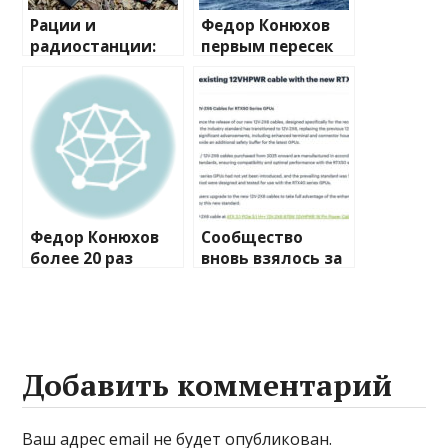
Рации и
Федор Конюхов
радиостанции:
первым пересек
полный
Южную
путеводитель по
Атлантику на
миру
весельной лодке
беспроводной
связи
Федор Конюхов
Сообщество
более 20 раз
вновь взялось за
перевернулся в
изучение случаев
шторм посреди
плавления
Атлантики
разъема 12V-2×6
Добавить комментарий
Ваш адрес email не будет опубликован.