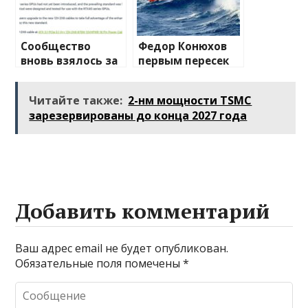
Сообщество
Федор Конюхов
вновь взялось за
первым пересек
изучение случаев
Южную
плавления
Атлантику на
Читайте также:
2-нм мощности TSMC
разъема 12V-2×6
весельной лодке
зарезервированы до конца 2027 года
Добавить комментарий
Ваш адрес email не будет опубликован.
Обязательные поля помечены
*