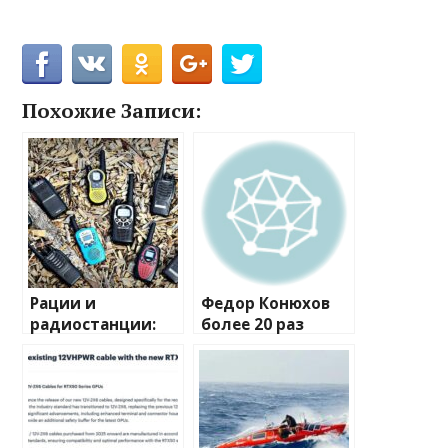
Похожие Записи:
Рации и
Федор Конюхов
радиостанции:
более 20 раз
полный
перевернулся в
путеводитель по
шторм посреди
миру
Атлантики
беспроводной
связи