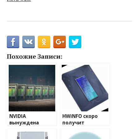
Похожие Записи:
NVIDIA
HWiNFO скоро
вынуждена
получит
расширить
поддержку Arrow
производство
Lake Refresh, Nova