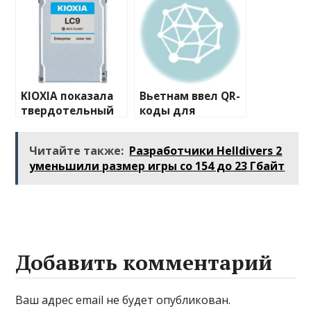
ускорителей H200
Lake-H/HX и
из-за большого
Panther Lake
спроса
KIOXIA показала
Вьетнам ввел QR-
твердотельный
коды для
накопитель LC9
туристов
объемом 122.88
Читайте также:
Разработчики Helldivers 2
Тбайта
уменьшили размер игры со 154 до 23 Гбайт
Добавить комментарий
Ваш адрес email не будет опубликован.