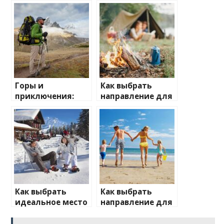
Горы и
Как выбрать
приключения:
направление для
лучшие
отдыха на
направления для
природе
активного
отдыха
Как выбрать
Как выбрать
идеальное место
направление для
для зимнего
отдыха с детьми
отдыха