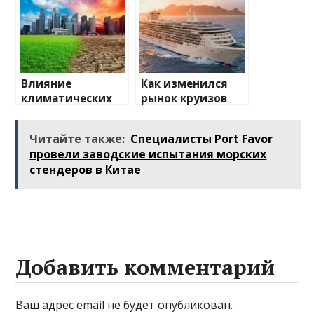
Влияние
Как изменился
климатических
рынок круизов
изменений на
после пандемии
туристические
Читайте также:
Специалисты Port Favor
направления
провели заводские испытания морских
стендеров в Китае
Добавить комментарий
Ваш адрес email не будет опубликован.