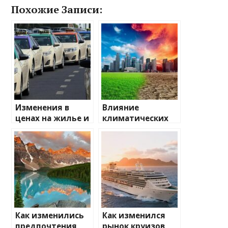
Похожие Записи:
Изменения в
Влияние
ценах на жилье и
климатических
транспорт: что
изменений на
ожидать
туристические
направления
Как изменились
Как изменился
предпочтения
рынок круизов