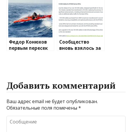
Атлантики
миру
беспроводной
связи
Федор Конюхов
Сообщество
первым пересек
вновь взялось за
Южную
изучение случаев
Атлантику на
плавления
весельной лодке
разъема 12V-2×6
Добавить комментарий
Ваш адрес email не будет опубликован.
Обязательные поля помечены
*