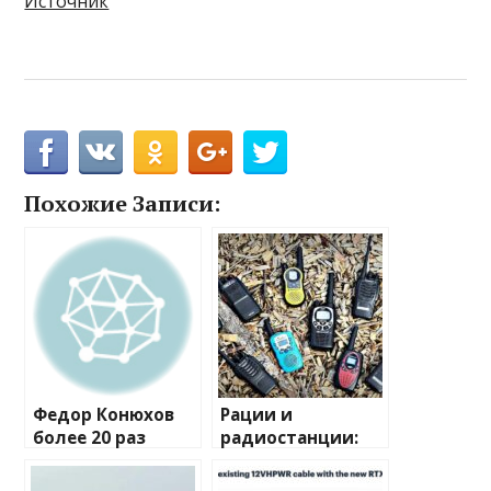
Источник
Похожие Записи:
Федор Конюхов
Рации и
более 20 раз
радиостанции:
перевернулся в
полный
шторм посреди
путеводитель по