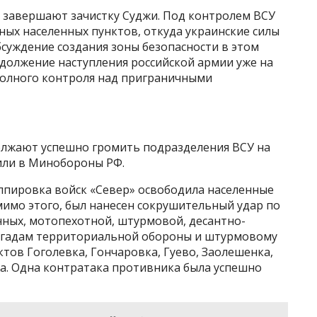
а завершают зачистку Суджи. Под контролем ВСУ
ных населенных пунктов, откуда украинские силы
суждение создания зоны безопасности в этом
должение наступления российской армии уже на
полного контроля над приграничными
олжают успешно громить подразделения ВСУ на
или в Минобороны РФ.
уппировка войск «Север» освободила населенные
мимо этого, был нанесен сокрушительный удар по
ных, мотопехотной, штурмовой, десантно-
ригадам территориальной обороны и штурмовому
ктов Гоголевка, Гончаровка, Гуево, Заолешенка,
жа. Одна контратака противника была успешно