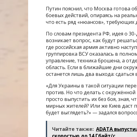
Путин пояснил, что Москва готова 
боевых действий, опираясь на реаль
что есть ряд «нюансов», требующих 
По словам президента РФ, идея о 30
возникает вопрос, как будут решать
где российская армия активно наступ
группировка ВСУ оказалась в полном
управление, техника брошена, а от
область. Если в ближайшие дни окру
останется лишь два выхода: сдаться 
«Для Украины в такой ситуации пере
против. Но что делать с окружённой
просто выпустить их без боя, зная, 
мирных жителей? Или же Киев даст п
будет выглядеть?» — задался вопрос
Читайте также:
ADATA выпустил
скоростью до 14 Гбайт/с