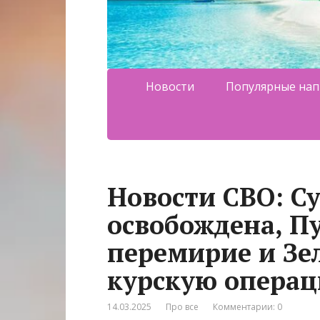
Новости
Популярные нап
Новости СВО: С
освобождена, Пу
перемирие и Зел
курскую опера
14.03.2025
Про все
Комментарии: 0