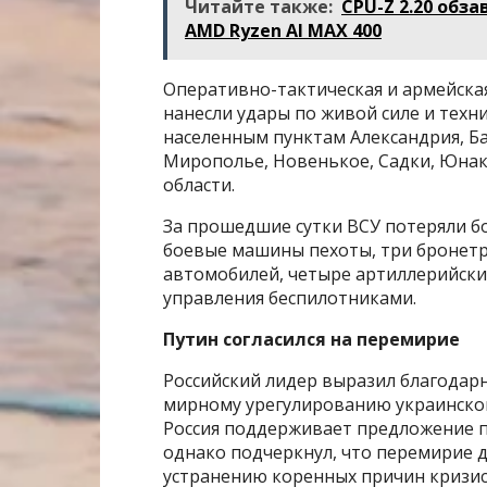
Читайте также:
CPU-Z 2.20 обз
AMD Ryzen AI MAX 400
Оперативно-тактическая и армейская
нанесли удары по живой силе и техни
населенным пунктам Александрия, Ба
Мирополье, Новенькое, Садки, Юнак
области.
За прошедшие сутки ВСУ потеряли б
боевые машины пехоты, три бронетр
автомобилей, четыре артиллерийских
управления беспилотниками.
Путин согласился на перемирие
Российский лидер выразил благодарн
мирному урегулированию украинског
Россия поддерживает предложение 
однако подчеркнул, что перемирие 
устранению коренных причин кризис