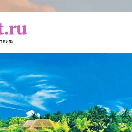
t.ru
ствиях