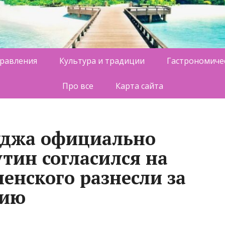
равления
Культура и традиции
Гастрономиче
Про все
Карта сайта
уджа официально
тин согласился на
енского разнесли за
цию