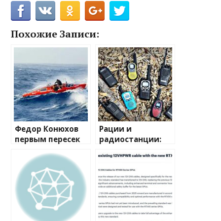
Похожие Записи:
Федор Конюхов
Рации и
первым пересек
радиостанции:
Южную
полный
Атлантику на
путеводитель по
весельной лодке
миру
беспроводной
связи