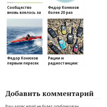
Сообщество
Федор Конюхов
вновь взялось за
более 20 раз
изучение случаев
перевернулся в
плавления
шторм посреди
разъема 12V-2×6
Атлантики
Федор Конюхов
Рации и
первым пересек
радиостанции:
Южную
полный
Атлантику на
путеводитель по
весельной лодке
миру
беспроводной
связи
Добавить комментарий
Ваш адрес email не будет опубликован.