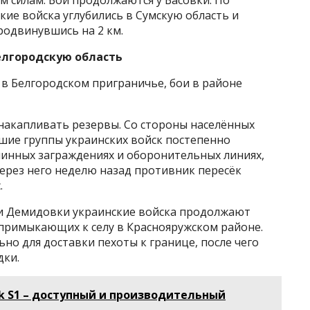
м силам. Бои продолжаются у Басовки. По
ие войска углубились в Сумскую область и
одвинувшись на 2 км.
елгородскую область
в Белгородском приграничье, бои в районе
накапливать резервы. Со стороны населённых
ие группы украинских войск постепенно
 минных заграждениях и оборонительных линиях,
ерез него неделю назад противник пересёк
.
ии Демидовки украинские войска продолжают
 примыкающих к селу в Краснояружском районе.
но для доставки пехоты к границе, после чего
дки.
ok S1 – доступный и производительный