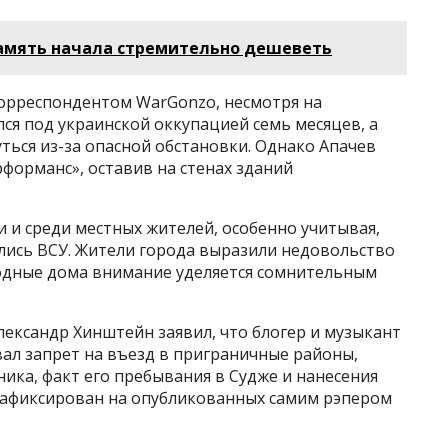
амять начала стремительно дешеветь
корреспондентом WarGonzo, несмотря на
лся под украинской оккупацией семь месяцев, а
уться из-за опасной обстановки. Однако Апачев
рформанс», оставив на стенах зданий
 и среди местных жителей, особенно учитывая,
лись ВСУ. Жители города выразили недовольство
родные дома внимание уделяется сомнительным
лександр Хинштейн заявил, что блогер и музыкант
ал запрет на въезд в приграничные районы,
ика, факт его пребывания в Судже и нанесения
зафиксирован на опубликованных самим рэпером