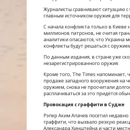
Журналисты сравнивают ситуацию с 
главным источником оружия для тер
С начала конфликта только в Киеве 
миллионов патронов, не считая гран
аналитики опасаются, что Украина 
конфликты будут решаться с оружием
По данным издания, в стране уже ск
незарегистрированного оружия.
Кроме того, The Times напоминает, ч
продаже западного вооружения на ч
оружием, снова не просчитали долго
расплачиваться за это придётся обы
Провокация с граффити в Судже
Рэпер Аким Апачев посетил недавно
граффити, что вызвало резкую реакц
Александра Хинштейна и части местн