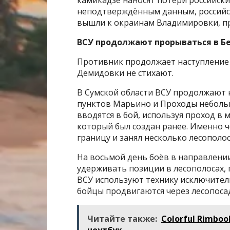
камикадзе наносят потери российски
неподтверждённым данным, российск
вышли к окраинам Владимировки, пр
ВСУ продолжают прорываться в Б
Противник продолжает наступление 
Демидовки не стихают.
В Сумской области ВСУ продолжают 
пунктов Марьино и Проходы небольш
вводятся в бой, используя проход в
который был создан ранее. Именно ч
границу и занял несколько лесополос
На восьмой день боёв в направлен
удерживать позиции в лесополосах,
ВСУ используют технику исключитель
бойцы продвигаются через лесопоса
Читайте также:
Colorful Rimbo