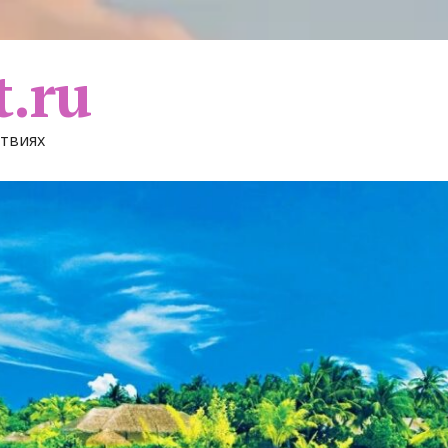
t.ru
ствиях