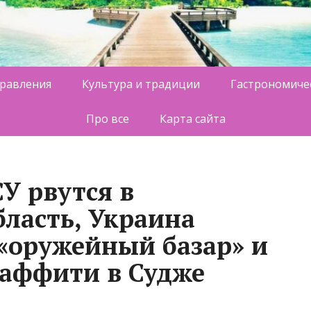
равления
Культура и традиции
Гастрономиче
Про все
Карта сайта
У рвутся в
бласть, Украина
 «оружейный базар» и
раффити в Судже