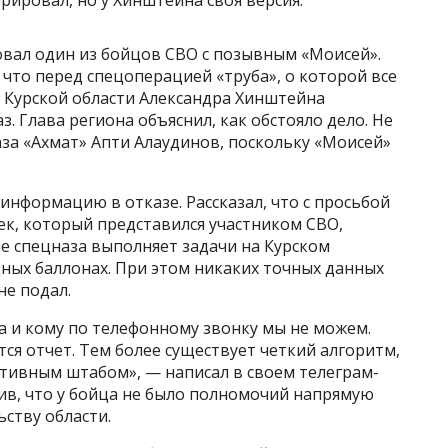
орировал, но у Хинштейна своя версия.
овал один из бойцов СВО с позывным «Моисей».
что перед спецоперацией «труба», о которой все
а Курской области Александра Хинштейна
. Глава региона объяснил, как обстояло дело. Не
аза «Ахмат» Апти Алаудинов, поскольку «Моисей»
информацию в отказе. Рассказал, что с просьбой
ек, который представился участником СВО,
ие спецназа выполняет задачи на Курском
ных баллонах. При этом никаких точных данных
не подал.
 и кому по телефонному звонку мы не можем.
ется отчет. Тем более существует четкий алгоритм,
ивным штабом», — написал в своем телеграм-
тив, что у бойца не было полномочий напрямую
ству области.