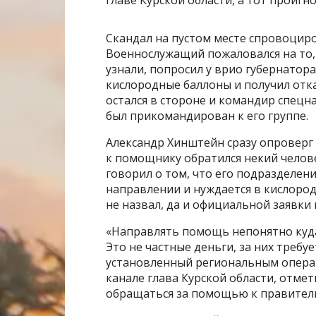
главе Курской области, а тот проигн
Скандал на пустом месте спровоцир
Военнослужащий пожаловался на то, 
узнали, попросил у врио губернатор
кислородные баллоны и получил отказ
остался в стороне и командир спецн
был прикомандирован к его группе.
Александр Хинштейн сразу опроверг 
к помощнику обратился некий челов
говорил о том, что его подразделен
направлении и нуждается в кислород
не назвал, да и официальной заявки 
«Направлять помощь непонятно куда
Это не частные деньги, за них требу
установленный региональным операт
канале глава Курской области, отме
обращаться за помощью к правитель