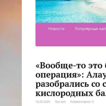
Новости
Популярные нап
«Вообще-то это
операция»: Ала
разобрались со 
кислородных б
10.03.2025
Про все
Комментарии: 0