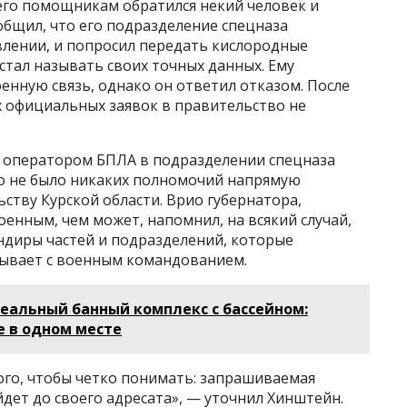
 его помощникам обратился некий человек и
общил, что его подразделение спецназа
влении, и попросил передать кислородные
стал называть своих точных данных. Ему
нную связь, однако он ответил отказом. После
х официальных заявок в правительство не
ся оператором БПЛА в подразделении спецназа
го не было никаких полномочий напрямую
тву Курской области. Врио губернатора,
енным, чем может, напомнил, на всякий случай,
ндиры частей и подразделений, которые
вывает с военным командованием.
еальный банный комплекс с бассейном:
е в одном месте
 того, чтобы четко понимать: запрашиваемая
дет до своего адресата», — уточнил Хинштейн.