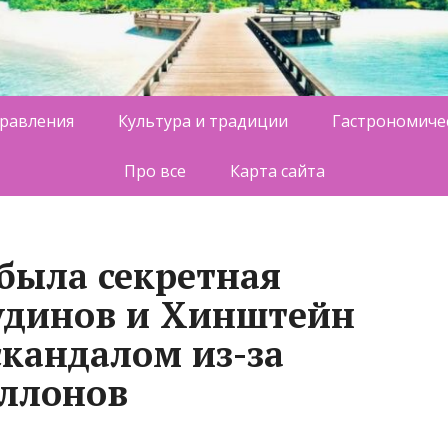
равления
Культура и традиции
Гастрономиче
Про все
Карта сайта
 была секретная
удинов и Хинштейн
скандалом из-за
аллонов