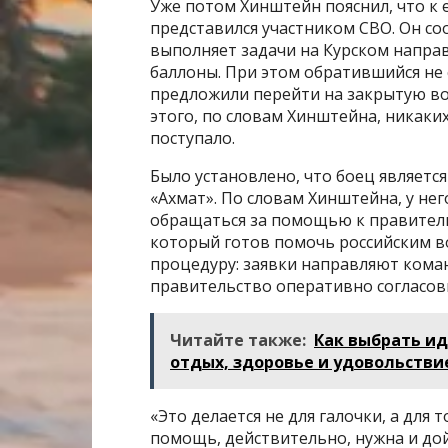
Уже потом Хинштейн пояснил, что к
представился участником СВО. Он со
выполняет задачи на Курском напра
баллоны. При этом обратившийся не 
предложили перейти на закрытую вое
этого, по словам Хинштейна, никаки
поступало.
Было установлено, что боец являет
«Ахмат». По словам Хинштейна, у не
обращаться за помощью к правительс
который готов помочь российским во
процедуру: заявки направляют кома
правительство оперативно согласо
Читайте также:
Как выбрать ид
отдых, здоровье и удовольстви
«Это делается не для галочки, а для
помощь, действительно, нужна и дой