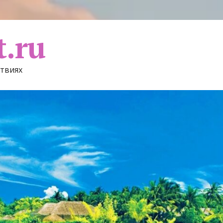
t.ru
ствиях