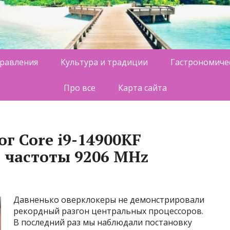
равления
Культура и традиции
Гастрономиче
Про все
Карта сайта
г Core i9-14900KF
 частоты 9206 MHz
Давненько оверклокеры не демонстрировали
рекордный разгон центральных процессоров.
В последний раз мы наблюдали постановку