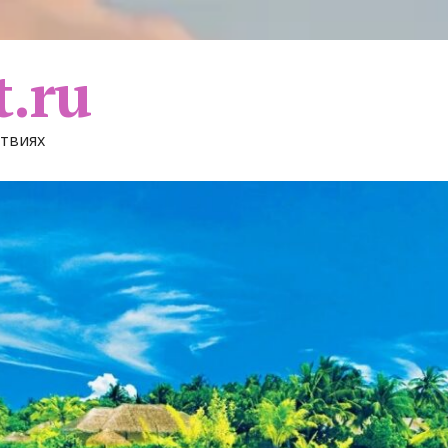
t.ru
ствиях