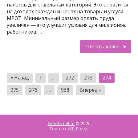
налогов для отдельных категорий. Это отразится
на доходах граждан и ценах на товары и услуги.
МРОТ Минимальный размер оплаты труда
увеличен — это улучшит условия для миллионов
работников. …
Читать далее
Пагинация
« Назад
1
…
272
273
274
записей
275
276
…
968
Вперед »
Granits net.ru
© 2026
Тема от
WP Puzzle