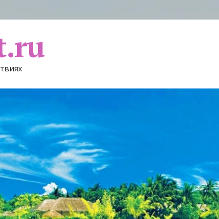
t.ru
ствиях