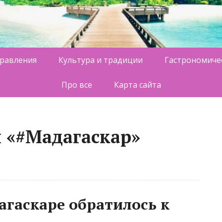
равления
Культура и традиции
Гастрономиче
Про все
Карта сайта
й «#Мадагаскар»
агаскаре обратилось к